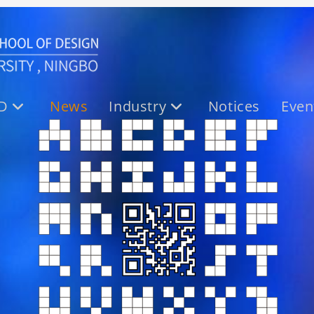
c_news
SD
News
Industry
Notices
Even