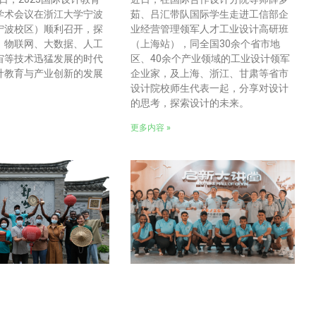
学术会议在浙江大学宁波
茹、吕汇带队国际学生走进工信部企
宁波校区）顺利召开，探
业经营管理领军人才工业设计高研班
、物联网、大数据、人工
（上海站），同全国30余个省市地
宙等技术迅猛发展的时代
区、40余个产业领域的工业设计领军
计教育与产业创新的发展
企业家，及上海、浙江、甘肃等省市
设计院校师生代表一起，分享对设计
的思考，探索设计的未来。
更多内容 »
好中国故事∣国际学
你好，新生活 |2022级IDE开
遗竹编体验馆
学典礼